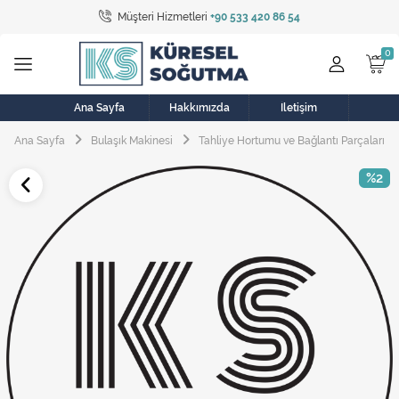
Müşteri Hizmetleri
+90 533 420 86 54
Tüm Kategoriler
Bulaşık Makinesi
Buzdolabı
Ana Sayfa
Hakkımızda
İletişim
Ana Sayfa
Bulaşık Makinesi
Tahliye Hortumu ve Bağlantı Parçaları
Çamaşır Kurutma Makinesi
%2
Çamaşır Makinesi
Doğalgaz Sobası
Elektrikli Aksamlar
Elektrikli Süpürge
Fan
Fırın, Ocak ve Aspiratör