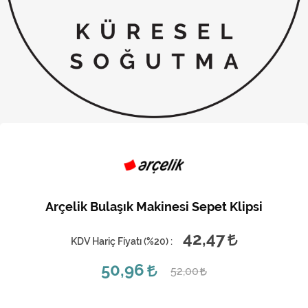
Kireç Önleme Ve Temizlik
Klima
Kombi
Kondansatör
Küçük Ev Aletleri
Musluk
Rezistanslar
Arçelik Bulaşık Makinesi Sepet Klipsi
Soğutma Sistemleri
42,47
KDV Hariç Fiyatı (
%20
) :
Şofben ve Termosifon
50,96
52,00