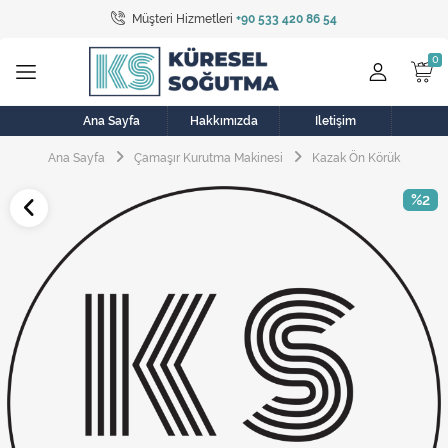
Müşteri Hizmetleri
+90 533 420 86 54
Tüm Kategoriler
Bulaşık Makinesi
Buzdolabı
Ana Sayfa
Hakkımızda
İletişim
Ana Sayfa
Çamaşır Kurutma Makinesi
Kazak Ön Körük
Çamaşır Kurutma Makinesi
%2
Çamaşır Makinesi
Doğalgaz Sobası
Elektrikli Aksamlar
Elektrikli Süpürge
Fan
Fırın, Ocak ve Aspiratör