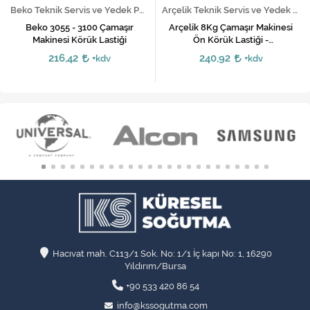
Beko Teknik Servis ve Yedek Parça Hizmetleri
Arçelik Teknik Servis ve Yedek Parça Hizmetleri
Beko 3055 - 3100 Çamaşır
Arçelik 8Kg Çamaşır Makinesi
Makinesi Körük Lastiği
Ön Körük Lastiği -
2827081100,2827083100
216,42
240,92
+kdv
+kdv
Hacıvat mah. C113/1 Sok. No: 1/1 İç kapı No: 1, 16290
Yıldırım/Bursa
+90 533 420 86 54
info@kssogutma.com