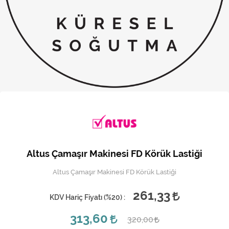
Kireç Önleme Ve Temizlik
Klima
Kombi
Kondansatör
Küçük Ev Aletleri
Musluk
Rezistanslar
Altus Çamaşır Makinesi FD Körük Lastiği
Soğutma Sistemleri
Altus Çamaşır Makinesi FD Körük Lastiği
Şofben ve Termosifon
261,33
KDV Hariç Fiyatı (
%20
) :
313,60
320,00