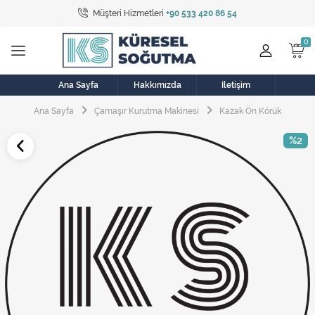
Müşteri Hizmetleri
+90 533 420 86 54
Tüm Kategoriler
Bulaşık Makinesi
Buzdolabı
Ana Sayfa
Hakkımızda
İletişim
Ana Sayfa
Çamaşır Kurutma Makinesi
Kazak Ön Körük
Çamaşır Kurutma Makinesi
%2
Çamaşır Makinesi
Doğalgaz Sobası
Elektrikli Aksamlar
Elektrikli Süpürge
Fan
Fırın, Ocak ve Aspiratör