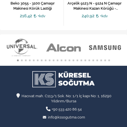
Beko 3055 - 3100 Çamaşır
Arçelik 9123 N - 9124 N Çamaşır
Makinesi Körük Lastiği
Makinesi Kazan Körüğü -
2710540500
216,42
240,92
+kdv
+kdv
Hacıvat mah. C113/1 Sok. No: 1/1 İç kapı No: 1, 16290
Yıldırım/Bursa
+90 533 420 86 54
info@kssogutma.com