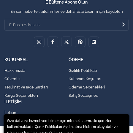
E Bültene Abone Olun
En son haberler, bildirimler ve daha fazla tasarım için kaydolun
KURUMSAL
ÖDEME
Hakkımızda
Gizlilik Politikası
Güvenlik
Kullanım Koşulları
Teslimat ve İade Şartları
Ödeme Seçenekleri
Kargo Seçenekleri
Satış Sözleşmesi
İLETİŞİM
İletişim
Size daha iyi hizmet verebilmek için internet sitemizde çerezler
kullanılmaktadır. Çerez Politikaları Aydınlatma Metni’ni okuyabilir ve
dilerseniz tercihlerinizi değiştirebilirsiniz.
© 2020
Küresel Soğutma Sistemleri Yedek Parça San. Ve Tic. Ltd. Şti.
. Tüm