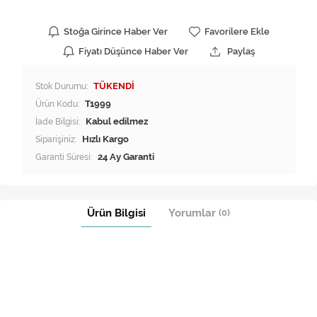
Stoğa Girince Haber Ver
Favorilere Ekle
Fiyatı Düşünce Haber Ver
Paylaş
Stok Durumu:
TÜKENDİ
Ürün Kodu:
T1999
İade Bilgisi:
Siparişiniz:
Hızlı Kargo
Garanti Süresi:
24 Ay Garanti
Ürün Bilgisi
Yorumlar
(0)
PROFİLO 8-9KG ÇAMAŞIR MAKİNESİ KAZAN ÖN KÖRÜK LASTİĞİ.
Profilo Ç