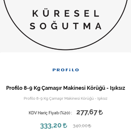
Kireç Önleme Ve Temizlik
Klima
Kombi
Kondansatör
Küçük Ev Aletleri
Musluk
Rezistanslar
Profilo 8-9 Kg Çamaşır Makinesi Körüğü - Işıksız
Soğutma Sistemleri
Profilo 8-9 Kg Çamaşır Makinesi Körüğü - Işıksız
Şofben ve Termosifon
277,67
KDV Hariç Fiyatı (
%20
) :
333,20
340,00