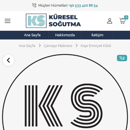
Müşteri Hizmetleri
+90 533 420 86 54
Tüm Kategoriler
Bulaşık Makinesi
Buzdolabı
Ana Sayfa
Hakkımızda
İletişim
Ana Sayfa
Çamaşır Makinesi
Kapı Emniyet Kilidi
Çamaşır Kurutma Makinesi
%2
Çamaşır Makinesi
Doğalgaz Sobası
Elektrikli Aksamlar
Elektrikli Süpürge
Fan
Fırın, Ocak ve Aspiratör