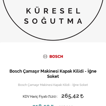
Kireç Önleme Ve Temizlik
Klima
Kombi
Kondansatör
Küçük Ev Aletleri
Musluk
Rezistanslar
Bosch Çamaşır Makinesi Kapak Kilidi - İğne
Soğutma Sistemleri
Soket
Bosch Çamaşır Makinesi Kapak Kilidi - İğne Soket
Şofben ve Termosifon
265,42
KDV Hariç Fiyatı (
%20
) :