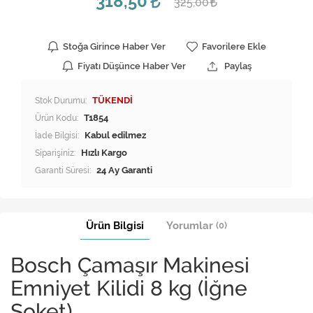
318,50
325,00
Stoğa Girince Haber Ver
Favorilere Ekle
Fiyatı Düşünce Haber Ver
Paylaş
Stok Durumu:
TÜKENDİ
Ürün Kodu:
T1854
İade Bilgisi:
Siparişiniz:
Hızlı Kargo
Garanti Süresi:
24 Ay Garanti
Ürün Bilgisi
Yorumlar
(0)
Bosch Çamaşır Makinesi
Emniyet Kilidi 8 kg (İğne
Soket)