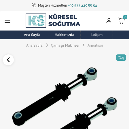
Müşteri Hizmetleri
+90 533 420 86 54
Tüm Kategoriler
Bulaşık Makinesi
Buzdolabı
Ana Sayfa
Hakkımızda
İletişim
Ana Sayfa
Çamaşır Makinesi
Amortisör
Çamaşır Kurutma Makinesi
%4
Çamaşır Makinesi
Doğalgaz Sobası
Elektrikli Aksamlar
Elektrikli Süpürge
Fan
Fırın, Ocak ve Aspiratör