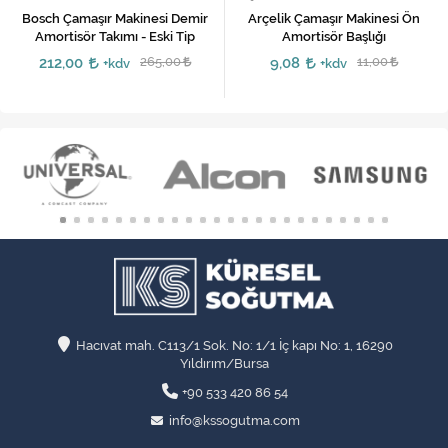
Bosch Çamaşır Makinesi Demir
Arçelik Çamaşır Makinesi Ön
Amortisör Takımı - Eski Tip
Amortisör Başlığı
212,00
265,00
9,08
11,00
+kdv
+kdv
Hacıvat mah. C113/1 Sok. No: 1/1 İç kapı No: 1, 16290
Yıldırım/Bursa
+90 533 420 86 54
info@kssogutma.com