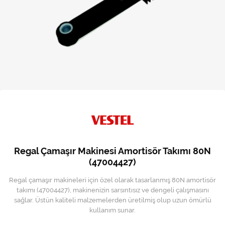
Kireç Önleme Ve Temizlik
Klima
Kombi
Kondansatör
Küçük Ev Aletleri
Musluk
Rezistanslar
Regal Çamaşır Makinesi Amortisör Takımı 80N
Soğutma Sistemleri
(47004427)
Regal çamaşır makineleri için özel olarak tasarlanmış 80N amortisör
Şofben ve Termosifon
takımı (47004427), makinenizin sarsıntısız ve dengeli çalışmasını
sağlar. Üstün kaliteli malzemelerden üretilmiş olup uzun ömürlü
kullanım sunar.