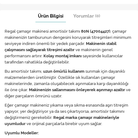
Ürün Bilgisi
Yorumlar
(0)
Regal çamaşır makinesi amortisör takımı
80N (47004427)
, çamaşır
makinenizin tamburunun dengesini koruyarak titreşimleri minimum
seviyeye indiren önemli bir yedek parçadır.
Makinenin stabil
çalışmasını sağlayarak titreşimi azaltır
ve makinenin genel
performansını artırır.
Kolay montaj imkanı
sayesinde kullanıcılar
tarafından rahatlıkla değiştirilebilir.
Bu amortisör takımı,
uzun ömürlü kullanım
sunmak için dayanıklı
malzemelerden üretilmiştir. Özellikle sık kullanılan çamaşır
makinelerinde, zamanla oluşabilecek aşınmalara karşı dayanıklılığı
ile öne çıkar.
Makinenizin sallanmasını önleyerek aşınmayı azaltır
ve
diğer parçaların ömrünü uzatır.
Eğer çamaşır makineniz yıkama veya sıkma esnasında aşırı titreşim
yapıyor, yer değiştiriyor ya da ses çıkartıyorsa, amortisör takımını
değiştirmeniz gerekebilir.
Regal marka çamaşır makineleriyle
uyumludur
ve orijinal parçalarla birebir uyum sağlar.
Uyumlu Modeller: