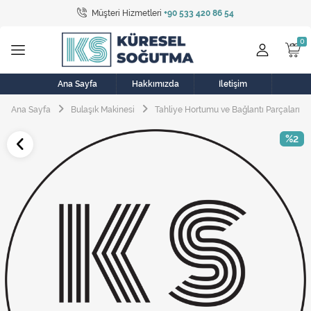
Müşteri Hizmetleri
+90 533 420 86 54
Tüm Kategoriler
Bulaşık Makinesi
Buzdolabı
Ana Sayfa
Hakkımızda
İletişim
Ana Sayfa
Bulaşık Makinesi
Tahliye Hortumu ve Bağlantı Parçaları
Çamaşır Kurutma Makinesi
%2
Çamaşır Makinesi
Doğalgaz Sobası
Elektrikli Aksamlar
Elektrikli Süpürge
Fan
Fırın, Ocak ve Aspiratör