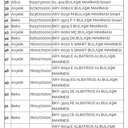
38
Altus
6241732000
AL-404 BULAŞIK MAKİNASI Smart
39
Arçelik
6274701000
ARY-6060 E BULAŞIK MAKİNASI
40
Arçelik
6236701000
ARY-6030 M BULAŞIK MAKİNASI Smart
41
Beko
6237702000
BKY-3503 P Y BULAŞIK MAKİNASI Smart
42
Beko
6243702000
BKY-3505 S BULAŞIK MAKİNASI
43
Arçelik
6262201000
ARY-6060 MÇ BULAŞIK MAKİNASI
44
Beko
6261202000
BKY-3505 DS BULAŞIK MAKİNASI
45
Arçelik
7600070100
ARY-6020 S SMART BULAŞIK MAKİNESİ
46
Arçelik
7600170100
ARY-6030 S SMART BULAŞIK MAKİNESİ
ARY-6040 E ALBATROS A1 BULAŞIK
47
Arçelik
7600270100
MAKİNESİ
ARY-6050 E ALBATROS A1 BULAŞIK
48
Arçelik
7602570100
MAKİNESİ
ARY-6045 EG ALBATROS A1 BULAŞIK
49
Arçelik
7600370100
MAKİNESİ
BKY-3503 SE ALBATROS A1 BULAŞIK
50
Beko
7601270200
MAKİNESİ
BKY-3505 PE ALBATROS A1 BULAŞIK
51
Beko
7601370200
MAKİNESİ
BKY-3513 CE ALBATROS A1 BULAŞIK
52
Beko
7601770200
MAKİNESİ
ARY-6034 E ALBATROS A1 BULAŞIK