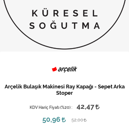
Kireç Önleme Ve Temizlik
Klima
Kombi
Kondansatör
Küçük Ev Aletleri
Musluk
Rezistanslar
Arçelik Bulaşık Makinesi Ray Kapağı - Sepet Arka
Soğutma Sistemleri
Stoper
Şofben ve Termosifon
42,47
KDV Hariç Fiyatı (
%20
) :
50,96
52,00