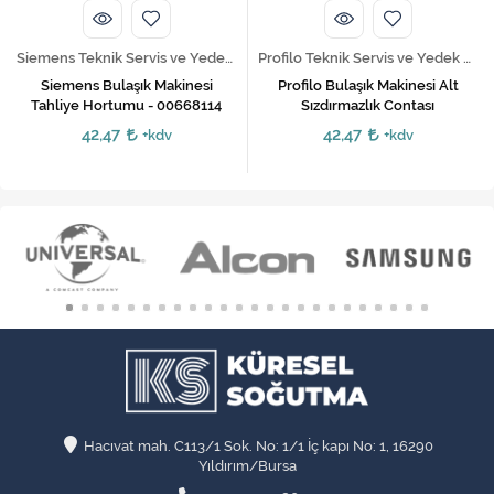
Profilo Teknik Servis ve Yedek Parça Hizmetleri
Altus Teknik Servis ve Yedek Parça Hizmetleri
Profilo Bulaşık Makinesi Alt
Altus Bulaşık Makinesi Tahliye
Sızdırmazlık Contası
Hortumu - Geniş Ağız
42,47
42,47
+kdv
+kdv
Hacıvat mah. C113/1 Sok. No: 1/1 İç kapı No: 1, 16290
Yıldırım/Bursa