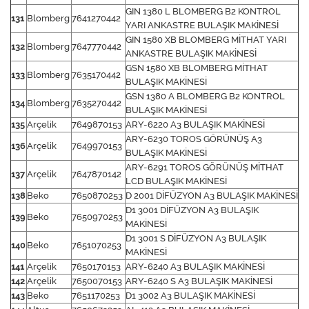
GIN 1380 L BLOMBERG B2 KONTROL
131
Blomberg
7641270442
YARI ANKASTRE BULAŞIK MAKİNESİ
GIN 1580 XB BLOMBERG MİTHAT YARI
132
Blomberg
7647770442
ANKASTRE BULAŞIK MAKİNESİ
GSN 1580 XB BLOMBERG MİTHAT
133
Blomberg
7635170442
BULAŞIK MAKİNESİ
GSN 1380 A BLOMBERG B2 KONTROL
134
Blomberg
7635270442
BULAŞIK MAKİNESİ
135
Arçelik
7649870153
ARY-6220 A3 BULAŞIK MAKİNESİ
ARY-6230 TOROS GÖRÜNÜŞ A3
136
Arçelik
7649970153
BULAŞIK MAKİNESİ
ARY-6291 TOROS GÖRÜNÜŞ MİTHAT
137
Arçelik
7647870142
LCD BULAŞIK MAKİNESİ
138
Beko
7650870253
D 2001 DİFÜZYON A3 BULAŞIK MAKİNESİ
D1 3001 DİFÜZYON A3 BULAŞIK
139
Beko
7650970253
MAKİNESİ
D1 3001 S DİFÜZYON A3 BULAŞIK
140
Beko
7651070253
MAKİNESİ
141
Arçelik
7650170153
ARY-6240 A3 BULAŞIK MAKİNESİ
142
Arçelik
7650070153
ARY-6240 S A3 BULAŞIK MAKİNESİ
143
Beko
7651170253
D1 3002 A3 BULAŞIK MAKİNESİ