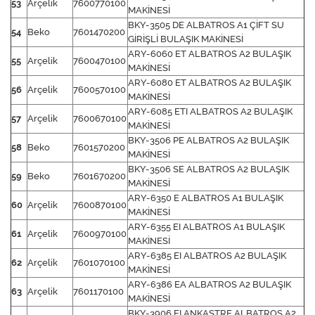
53
Arçelik
7600770100
MAKİNESİ
BKY-3505 DE ALBATROS A1 ÇİFT SU
54
Beko
7601470200
GİRİŞLİ BULAŞIK MAKİNESİ
ARY-6060 ET ALBATROS A2 BULAŞIK
55
Arçelik
7600470100
MAKİNESİ
ARY-6080 ET ALBATROS A2 BULAŞIK
56
Arçelik
7600570100
MAKİNESİ
ARY-6085 ETI ALBATROS A2 BULAŞIK
57
Arçelik
7600670100
MAKİNESİ
BKY-3506 PE ALBATROS A2 BULAŞIK
58
Beko
7601570200
MAKİNESİ
BKY-3506 SE ALBATROS A2 BULAŞIK
59
Beko
7601670200
MAKİNESİ
ARY-6350 E ALBATROS A1 BULAŞIK
60
Arçelik
7600870100
MAKİNESİ
ARY-6355 EI ALBATROS A1 BULAŞIK
61
Arçelik
7600970100
MAKİNESİ
ARY-6385 EI ALBATROS A2 BULAŞIK
62
Arçelik
7601070100
MAKİNESİ
ARY-6386 EA ALBATROS A2 BULAŞIK
63
Arçelik
7601170100
MAKİNESİ
BKY-3906 EI ANKASTRE ALBATROS A2