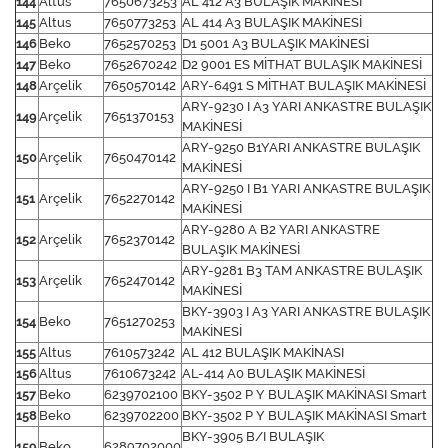
144
Altus
7650673253
AL 412 A3 BULAŞIK MAKİNESİ
145
Altus
7650773253
AL 414 A3 BULAŞIK MAKİNESİ
146
Beko
7652570253
D1 5001 A3 BULAŞIK MAKİNESİ
147
Beko
7652670242
D2 9001 ES MİTHAT BULAŞIK MAKİNESİ
148
Arçelik
7650570142
ARY-6491 S MİTHAT BULAŞIK MAKİNESİ
ARY-9230 I A3 YARI ANKASTRE BULAŞIK
149
Arçelik
7651370153
MAKİNESİ
ARY-9250 B1YARI ANKASTRE BULAŞIK
150
Arçelik
7650470142
MAKİNESİ
ARY-9250 I B1 YARI ANKASTRE BULAŞIK
151
Arçelik
7652270142
MAKİNESİ
ARY-9280 A B2 YARI ANKASTRE
152
Arçelik
7652370142
BULAŞIK MAKİNESİ
ARY-9281 B3 TAM ANKASTRE BULAŞIK
153
Arçelik
7652470142
MAKİNESİ
BKY-3903 I A3 YARI ANKASTRE BULAŞIK
154
Beko
7651270253
MAKİNESİ
155
Altus
7610573242
AL 412 BULAŞIK MAKİNASI
156
Altus
7610673242
AL-414 A0 BULAŞIK MAKİNESİ
157
Beko
6239702100
BKY-3502 P Y BULAŞIK MAKİNASI Smart
158
Beko
6239702200
BKY-3502 P Y BULAŞIK MAKİNASI Smart
BKY-3905 B/I BULAŞIK
159
Beko
6289702000