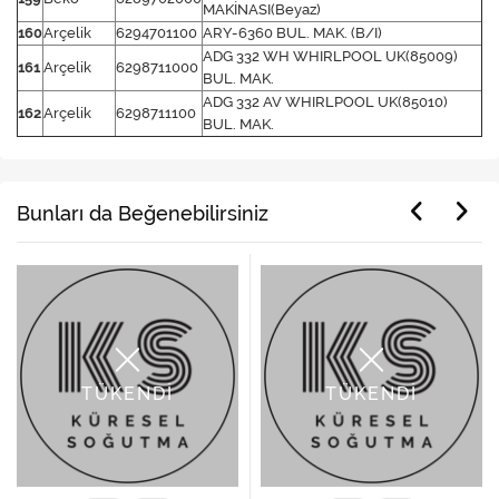
MAKİNASI(Beyaz)
160
Arçelik
6294701100
ARY-6360 BUL. MAK. (B/I)
ADG 332 WH WHIRLPOOL UK(85009)
161
Arçelik
6298711000
BUL. MAK.
ADG 332 AV WHIRLPOOL UK(85010)
162
Arçelik
6298711100
BUL. MAK.
Bunları da Beğenebilirsiniz
TÜKENDİ
TÜKENDİ