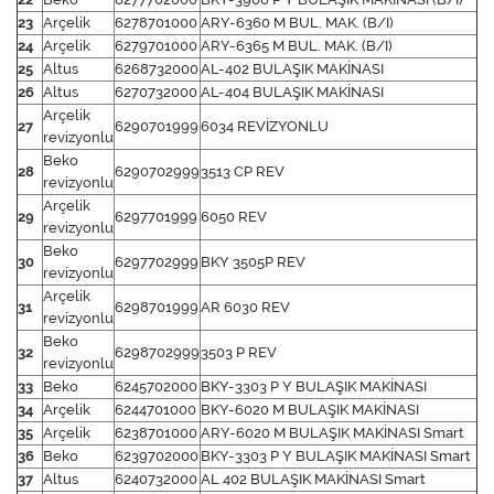
23
Arçelik
6278701000
ARY-6360 M BUL. MAK. (B/I)
24
Arçelik
6279701000
ARY-6365 M BUL. MAK. (B/I)
25
Altus
6268732000
AL-402 BULAŞIK MAKİNASI
26
Altus
6270732000
AL-404 BULAŞIK MAKİNASI
Arçelik
27
6290701999
6034 REVİZYONLU
revizyonlu
Beko
28
6290702999
3513 CP REV
revizyonlu
Arçelik
29
6297701999
6050 REV
revizyonlu
Beko
30
6297702999
BKY 3505P REV
revizyonlu
Arçelik
31
6298701999
AR 6030 REV
revizyonlu
Beko
32
6298702999
3503 P REV
revizyonlu
33
Beko
6245702000
BKY-3303 P Y BULAŞIK MAKİNASI
34
Arçelik
6244701000
BKY-6020 M BULAŞIK MAKİNASI
35
Arçelik
6238701000
ARY-6020 M BULAŞIK MAKİNASI Smart
36
Beko
6239702000
BKY-3303 P Y BULAŞIK MAKİNASI Smart
37
Altus
6240732000
AL 402 BULAŞIK MAKİNASI Smart