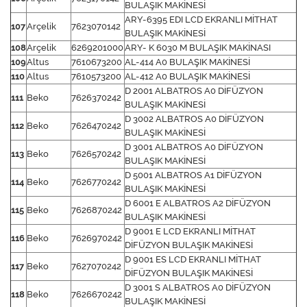
BULAŞIK MAKİNESİ
ARY-6395 EDI LCD EKRANLI MİTHAT
107
Arçelik
7623070142
BULAŞIK MAKİNESİ
108
Arçelik
6269201000
ARY- K 6030 M BULAŞIK MAKİNASI
109
Altus
7610673200
AL-414 A0 BULAŞIK MAKİNESİ
110
Altus
7610573200
AL-412 A0 BULAŞIK MAKİNESİ
D 2001 ALBATROS A0 DİFÜZYON
111
Beko
7626370242
BULAŞIK MAKİNESİ
D 3002 ALBATROS A0 DİFÜZYON
112
Beko
7626470242
BULAŞIK MAKİNESİ
D 3001 ALBATROS A0 DİFÜZYON
113
Beko
7626570242
BULAŞIK MAKİNESİ
D 5001 ALBATROS A1 DİFÜZYON
114
Beko
7626770242
BULAŞIK MAKİNESİ
D 6001 E ALBATROS A2 DİFÜZYON
115
Beko
7626870242
BULAŞIK MAKİNESİ
D 9001 E LCD EKRANLI MİTHAT
116
Beko
7626970242
DİFÜZYON BULAŞIK MAKİNESİ
D 9001 ES LCD EKRANLI MİTHAT
117
Beko
7627070242
DİFÜZYON BULAŞIK MAKİNESİ
D 3001 S ALBATROS A0 DİFÜZYON
118
Beko
7626670242
BULAŞIK MAKİNESİ