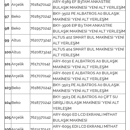
ARY-6389 EF B3TAM ANKASTRE
96
Arçelik
7618470142
BULAŞIK MAKİNESİ *YENİ ALT YERLEŞİM
BKY-3502 PE ALBATROS A0 BULAŞIK
97
Beko
7618570242
MAKİNESİ *YENİ ALT YERLEŞİM
BKY-3906 EIP B3 TAM ANKASTRE
98
Beko
7619570242
BULAŞIK MAKİNESİ *YENİ ALT YERLEŞİM
ALTUS 402 SMART BUL MAKİNESİ *YENİ
99
Altus
7620773242
ALT YERLEŞİM
ALTUS 404 SMART BUL MAKİNESİ *YENİ
100
Altus
7620873242
ALT YERLEŞİM
ARY-6030 E ALBATROS A0 BULAŞIK
101
Arçelik
7617170142
MAKİNESİ *YENİ ALT YERLEŞİM
ARY-6020 E ALBATROS A0 BULAŞIK
102
Arçelik
7617070142
MAKİNESİ *YENİ ALT YERLEŞİM
BKY-3503 PE ALBATROS A0 BULAŞIK
103
Beko
7618670242
MAKİNESİ *YENİ ALT YERLEŞİM
BKY-3503 DE ALBATROS A0 ÇİFT SU
104
Beko
7618770242
GİRİŞLİ BULAŞIK MAKİNESİ *YENİ ALT
YERLEŞİM
ARY-6090 ED LCD EKRANLI MİTHAT
105
Arçelik
7623370142
BULAŞIK MAKİNESİ
ARY-6095 EDI LCD EKRANLI MİTHAT
106
Arçelik
7623170142