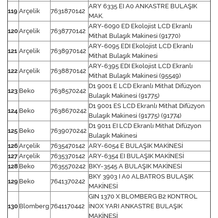
ARY 6335 EI A0 ANKASTRE BULAŞIK
119
Arçelik
7631870142
MAK.
ARY-6090 ED Ekolojist LCD Ekranlı
120
Arçelik
7638770142
Mithat Bulaşık Makinesi (91770)
ARY-6095 EDI Ekolojist LCD Ekranlı
121
Arçelik
7638970142
Mithat Bulaşık Makinesi
ARY-6395 EDI Ekolojist LCD Ekranlı
122
Arçelik
7638870142
Mithat Bulaşık Makinesi (95549)
D1 9001 E LCD Ekranlı Mithat Difüzyon
123
Beko
7638570242
Bulaşık Makinesi (91775)
D1 9001 ES LCD Ekranlı Mithat Difüzyon
124
Beko
7638670242
Bulaşık Makinesi (91775) (91774)
D1 9011 EI LCD Ekranlı Mithat Difüzyon
125
Beko
7639070242
Bulaşık Makinesi
126
Arçelik
7635470142
ARY-6054 E BULAŞIK MAKİNESİ
127
Arçelik
7635370142
ARY-6354 EI BULAŞIK MAKİNESİ
128
Beko
7635570242
BKY-3545 A BULAŞIK MAKİNESİ
BKY 3903 I A0 ALBATROS BULAŞIK
129
Beko
7641370242
MAKİNESİ
GIN 1370 X BLOMBERG B2 KONTROL
130
Blomberg
7641170442
İNOX YARI ANKASTRE BULAŞIK
MAKİNESİ