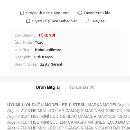
Stoğa Girince Haber Ver
Favorilere Ekle
Fiyatı Düşünce Haber Ver
Paylaş
Stok Durumu:
TÜKENDİ
Ürün Kodu:
T545
İade Bilgisi:
Siparişiniz:
Hızlı Kargo
Garanti Süresi:
24 Ay Garanti
Ürün Bilgisi
Yorumlar
(0)
UYUMLU OLDUĞU MODELLER LİSTESİ
MARKA MODEL
Arçeli
Arçelik 7103 HE MİNİ LCD 16P ÇAMAŞIR MAKİNESİ 1000 D/D TS
Arçelik 8124 HSE MİNİ LCD 1,5 BLAC ÇAMAŞIR MAKİNESİ 1200 
Arçelik 7104 HSE MİNİ LCD 16P ÇAMAŞIR MAKİNESİ 1000 D/D Ç
Arçelik 7083 HE MİNİ LCD 16P ÇAMAŞIR MAKİNESİ 800 D/D TS
A