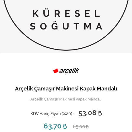
Kireç Önleme Ve Temizlik
Klima
Kombi
Kondansatör
Küçük Ev Aletleri
Musluk
Rezistanslar
Arçelik Çamaşır Makinesi Kapak Mandalı
Soğutma Sistemleri
Arçelik Çamaşır Makinesi Kapak Mandalı
Şofben ve Termosifon
53,08
KDV Hariç Fiyatı (
%20
) :
63,70
65,00