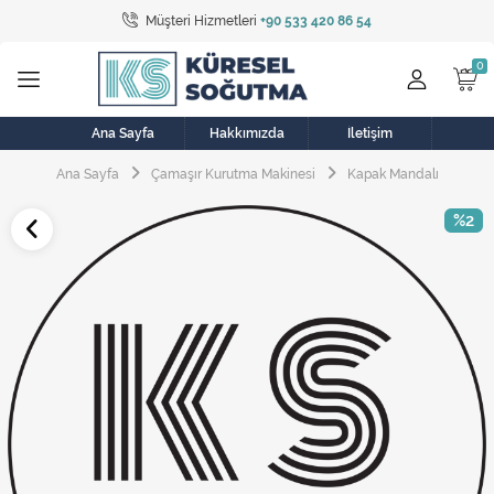
Müşteri Hizmetleri
+90 533 420 86 54
Tüm Kategoriler
Bulaşık Makinesi
Buzdolabı
Ana Sayfa
Hakkımızda
İletişim
Ana Sayfa
Çamaşır Kurutma Makinesi
Kapak Mandalı
Çamaşır Kurutma Makinesi
%2
Çamaşır Makinesi
Doğalgaz Sobası
Elektrikli Aksamlar
Elektrikli Süpürge
Fan
Fırın, Ocak ve Aspiratör