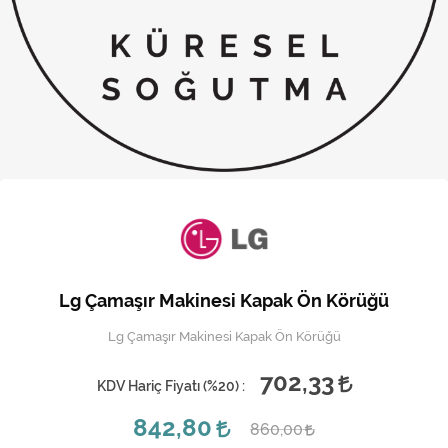
Kireç Önleme Ve Temizlik
Klima
Kombi
Kondansatör
Küçük Ev Aletleri
Musluk
Rezistanslar
Lg Çamaşır Makinesi Kapak Ön Körüğü
Soğutma Sistemleri
Lg Çamaşır Makinesi Kapak Ön Körüğü
Şofben ve Termosifon
702,33
KDV Hariç Fiyatı (
%20
) :
842,80
860,00