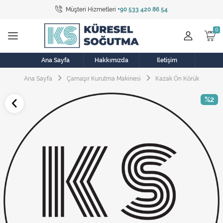
Müşteri Hizmetleri
+90 533 420 86 54
Tüm Kategoriler
Bulaşık Makinesi
Buzdolabı
Ana Sayfa
Hakkımızda
İletişim
Ana Sayfa
Çamaşır Kurutma Makinesi
Kazak Ön Körük
Çamaşır Kurutma Makinesi
%2
Çamaşır Makinesi
Doğalgaz Sobası
Elektrikli Aksamlar
Elektrikli Süpürge
Fan
Fırın, Ocak ve Aspiratör