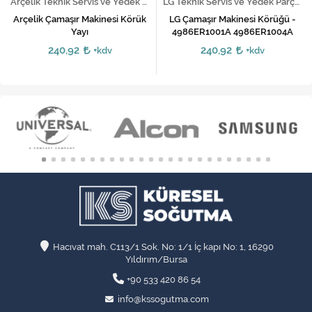
Arçelik Teknik Servis ve Yedek Parça Hizmetleri
LG Teknik Servis ve Yedek Parça Hizmetleri
Arçelik Çamaşır Makinesi Körük
LG Çamaşır Makinesi Körüğü -
Yayı
4986ER1001A 4986ER1004A
240,92
240,92
+kdv
+kdv
Hacıvat mah. C113/1 Sok. No: 1/1 İç kapı No: 1, 16290
Yıldırım/Bursa
+90 533 420 86 54
info@kssogutma.com