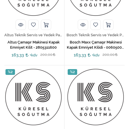
Kireç Önleme Ve Temizlik
Klima
Kombi
Altus Teknik Servis ve Yedek Parça Hizmetleri
Bosch Teknik Servis ve Yedek Parça Hizmetleri
Kondansatör
Altus Çamaşır Makinesi Kapak
Bosch Maxx Çamaşır Makinesi
Emniyet Kilit - 2805311600
Kapak Emniyet Kilidi - 00605003,
00610682, 00610147
Küçük Ev Aletleri
163,33
200,00
163,33
200,00
+kdv
+kdv
Musluk
%2
%2
Rezistanslar
Soğutma Sistemleri
Şofben ve Termosifon