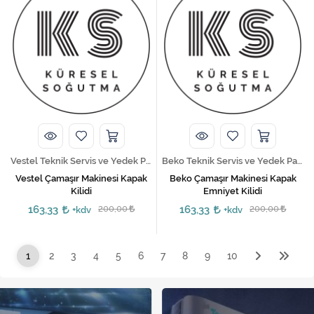
Vestel Teknik Servis ve Yedek Parça Hizmetleri
Beko Teknik Servis ve Yedek Parça Hizmetleri
Vestel Çamaşır Makinesi Kapak
Beko Çamaşır Makinesi Kapak
Kilidi
Emniyet Kilidi
163,33
200,00
163,33
200,00
+kdv
+kdv
1
2
3
4
5
6
7
8
9
10