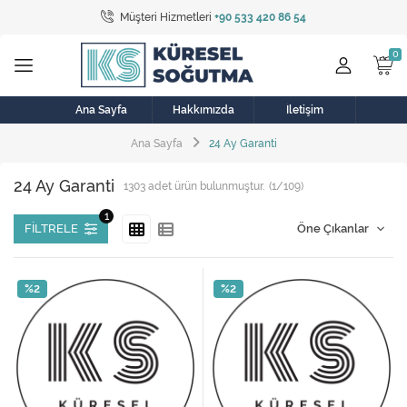
Müşteri Hizmetleri
+90 533 420 86 54
Tüm Kategoriler
Bulaşık Makinesi
Buzdolabı
Ana Sayfa
Hakkımızda
İletişim
Ana Sayfa
24 Ay Garanti
Çamaşır Kurutma Makinesi
24 Ay Garanti
1303
adet ürün bulunmuştur.
(1/109)
Çamaşır Makinesi
Doğalgaz Sobası
FILTRELE
Elektrikli Aksamlar
%2
%2
Elektrikli Süpürge
Fan
Fırın, Ocak ve Aspiratör