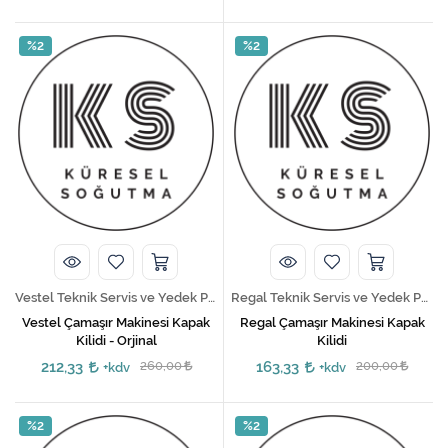
%2
%2
Vestel Teknik Servis ve Yedek Parça Hizmetleri
Regal Teknik Servis ve Yedek Parça Hizmetleri
Vestel Çamaşır Makinesi Kapak
Regal Çamaşır Makinesi Kapak
Kilidi - Orjinal
Kilidi
212,33
260,00
163,33
200,00
+kdv
+kdv
%2
%2