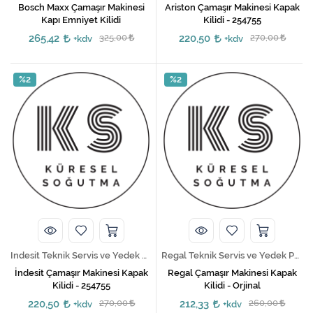
Bosch Maxx Çamaşır Makinesi
Ariston Çamaşır Makinesi Kapak
Kapı Emniyet Kilidi
Kilidi - 254755
265,42
325,00
220,50
270,00
+kdv
+kdv
%2
%2
Indesit Teknik Servis ve Yedek Parça Hizmetleri
Regal Teknik Servis ve Yedek Parça Hizmetleri
İndesit Çamaşır Makinesi Kapak
Regal Çamaşır Makinesi Kapak
Kilidi - 254755
Kilidi - Orjinal
220,50
270,00
212,33
260,00
+kdv
+kdv