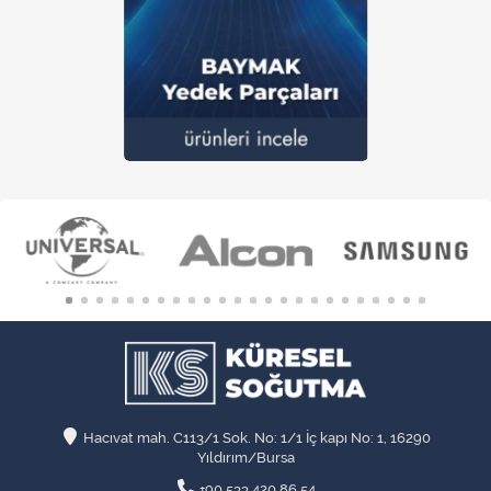
Hacıvat mah. C113/1 Sok. No: 1/1 İç kapı No: 1, 16290
Yıldırım/Bursa
+90 533 420 86 54